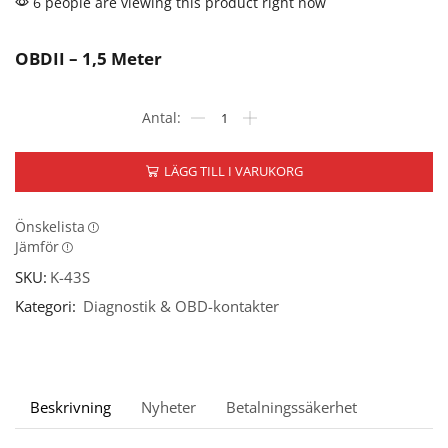
6 people are viewing this product right now
OBDII – 1,5 Meter
LÄGG TILL I VARUKORG
Önskelista
Jämför
SKU:
K-43S
Kategori:
Diagnostik & OBD-kontakter
Beskrivning
Nyheter
Betalningssäkerhet