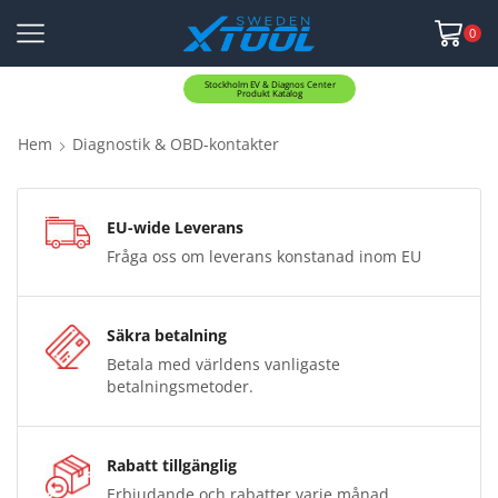
0
Stockholm EV & Diagnos Center
Produkt Katalog
Hem
Diagnostik & OBD-kontakter
EU-wide Leverans
Fråga oss om leverans konstanad inom EU
Säkra betalning
Betala med världens vanligaste
betalningsmetoder.
Rabatt tillgänglig
Erbjudande och rabatter varje månad