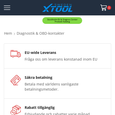
0
Stockholm EV & Diagnos Center
Produkt Katalog
Hem
Diagnostik & OBD-kontakter
EU-wide Leverans
Fråga oss om leverans konstanad inom EU
Säkra betalning
Betala med världens vanligaste
betalningsmetoder.
Rabatt tillgänglig
Erbjudande och rabatter varje månad