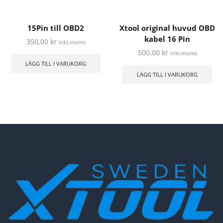
15Pin till OBD2
Xtool original huvud OBD
kabel 16 Pin
350,00
kr
inkl.moms
500,00
kr
inkl.moms
LÄGG TILL I VARUKORG
LÄGG TILL I VARUKORG