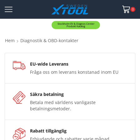
0
Stockholm EV & Diagnos Center
Produkt Katalog
Hem
Diagnostik & OBD-kontakter
EU-wide Leverans
Fråga oss om leverans konstanad inom EU
Säkra betalning
Betala med världens vanligaste
betalningsmetoder.
Rabatt tillgänglig
Erbjudande och rabatter varje månad