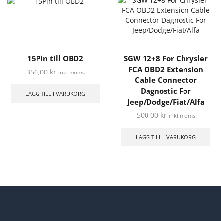
15Pin till OBD2
SGW 12+8 For Chrysler
FCA OBD2 Extension
350,00
kr
inkl.moms
Cable Connector
Dagnostic For
LÄGG TILL I VARUKORG
Jeep/Dodge/Fiat/Alfa
500,00
kr
inkl.moms
LÄGG TILL I VARUKORG