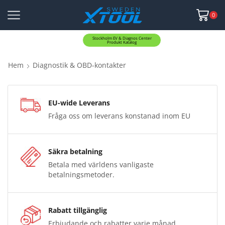
0
Stockholm EV & Diagnos Center
Produkt Katalog
Hem
Diagnostik & OBD-kontakter
EU-wide Leverans
Fråga oss om leverans konstanad inom EU
Säkra betalning
Betala med världens vanligaste
betalningsmetoder.
Rabatt tillgänglig
Erbjudande och rabatter varje månad