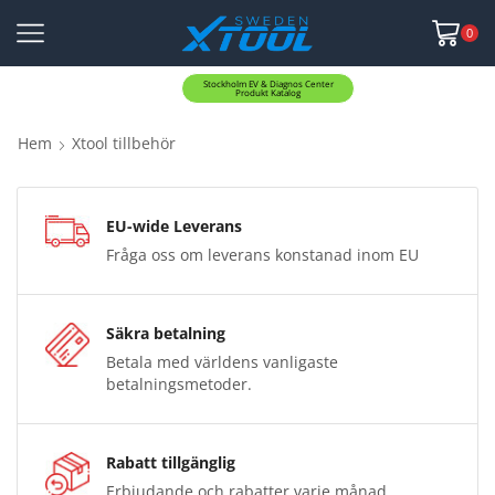
0
Stockholm EV & Diagnos Center
Produkt Katalog
Hem
Xtool tillbehör
EU-wide Leverans
Fråga oss om leverans konstanad inom EU
Säkra betalning
Betala med världens vanligaste
betalningsmetoder.
Rabatt tillgänglig
Erbjudande och rabatter varje månad