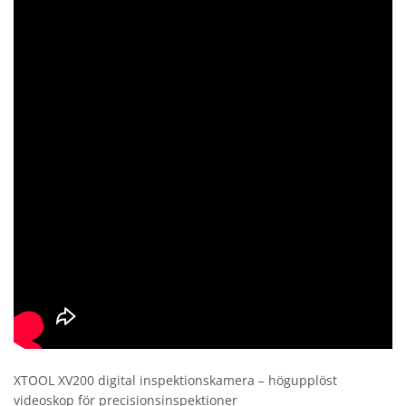
XTOOL XV200 digital inspektionskamera – högupplöst
videoskop för precisionsinspektioner