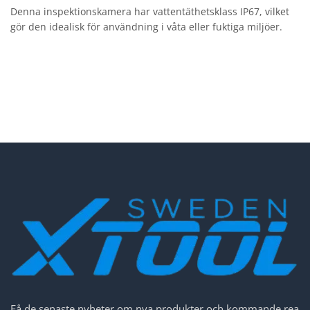
Denna inspektionskamera har vattentäthetsklass IP67, vilket
gör den idealisk för användning i våta eller fuktiga miljöer.
Få de senaste nyheter om nya produkter och kommande rea