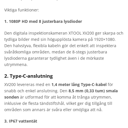
Viktiga funktioner:
1. 1080P HD med 8 justerbara lysdioder
Den digitala inspektionskameran XTOOL XV200 ger skarpa och
tydliga bilder med sin högupplösta kamera på 1920×1080.
Den halvstyva, flexibla kabeln gör det enkelt att inspektera
svåråtkomliga områden, medan de 8-stegs justerbara
lysdioderna garanterar tydlighet även i de mörkaste
utrymmena.
2. Type-C-anslutning
XV200 levereras med en
1,4 meter lång Type-C-kabel
för
snabb och enkel anslutning. Den
8,5 mm (0,33 tum) smala
sonden
är utformad för att komma åt trånga utrymmen,
inklusive de flesta tändstiftshål, vilket ger dig tillgång till
områden som annars är svåra eller omöjliga att nå.
3. IP67 vattentät