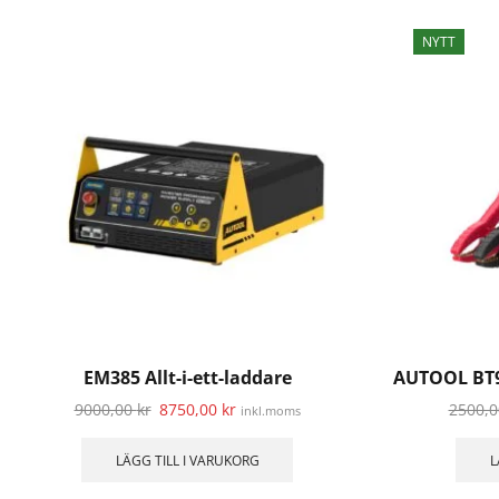
NYTT
EM385 Allt-i-ett-laddare
AUTOOL BT96
9000,00
kr
8750,00
kr
2500,
inkl.moms
LÄGG TILL I VARUKORG
L