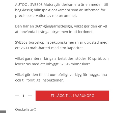
AUTOOL SVB308 Motorcylinderkamera är en medel- till
högklassig bilinspektionskamera som är utformad för
precis observation av motorrummet.
Den har en 360°-gångjärnsdesign, vilket gör den enkel
att använda i trånga utrymmen inuti fordonet.
SVB308-boroskopinspektionskameran är utrustad med
ett 2600 mAh-batteri med stor kapacitet,
vilket garanterar långa arbetstider, stöder 10 språk och
levereras med ett inbyggt 32 GB-minneskort,
vilket gör den till ett oumbärligt verktyg för noggranna
och tillförlitliga inspektioner.
LÄGG TILL I VARUKORG
Önskelista