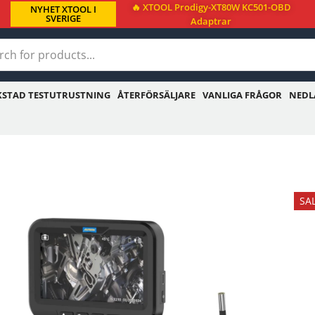
🔥 XTOOL Prodigy-XT80W KC501-OBD
NYHET XTOOL I
SVERIGE
Adaptrar
KSTAD TESTUTRUSTNING
ÅTERFÖRSÄLJARE
VANLIGA FRÅGOR
NEDL
SA