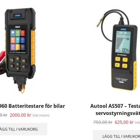
0 Batteritestare för bilar
Autool AS507 – Testa
servostyrningsvä
00
kr
2000,00
kr
inkl.moms
750,00
kr
625,00
kr
in
ÄGG TILL I VARUKORG
LÄGG TILL I VARUKO