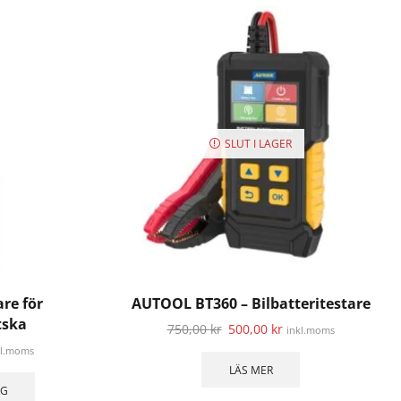
SLUT I LAGER
re för
AUTOOL BT360 – Bilbatteritestare
tska
750,00
kr
500,00
kr
inkl.moms
kl.moms
LÄS MER
RG