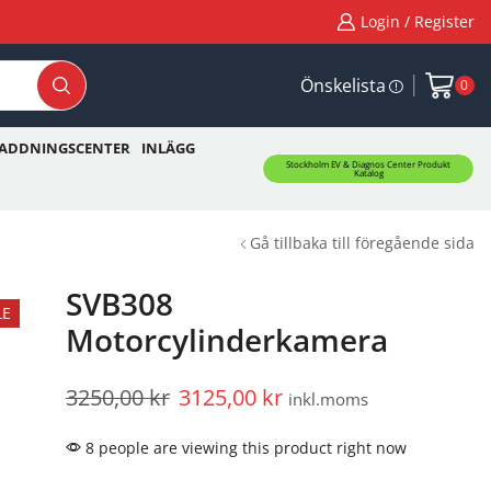
Login / Register
Önskelista
0
ADDNINGSCENTER
INLÄGG
Stockholm EV & Diagnos Center Produkt
Katalog
Gå tillbaka till föregående sida
SVB308
LE
Motorcylinderkamera
3250,00
kr
3125,00
kr
inkl.moms
8 people are viewing this product right now