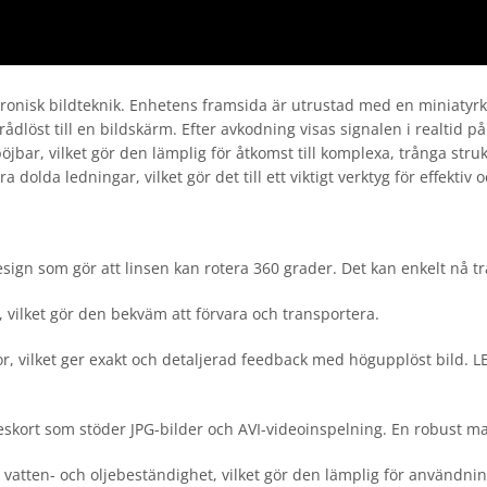
nisk bildteknik. Enhetens framsida är utrustad med en miniatyrk
trådlöst till en bildskärm. Efter avkodning visas signalen i realtid
böjbar, vilket gör den lämplig för åtkomst till komplexa, trånga st
dolda ledningar, vilket gör det till ett viktigt verktyg för effektiv 
esign som gör att linsen kan rotera 360 grader. Det kan enkelt nå t
 vilket gör den bekväm att förvara och transportera.
lket ger exakt och detaljerad feedback med högupplöst bild. LED-l
kort som stöder JPG-bilder och AVI-videoinspelning. En robust mag
 vatten- och oljebeständighet, vilket gör den lämplig för användning