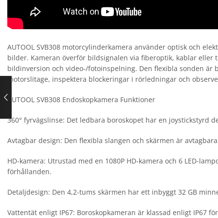
AUTOOL SVB308 motorcylinderkamera använder optisk och elektro
bilder. Kameran överför bildsignalen via fiberoptik, kablar eller 
bildinversion och video-/fotoinspelning. Den flexibla sonden är 
motorslitage, inspektera blockeringar i rörledningar och observera 
AUTOOL SVB308 Endoskopkamera Funktioner
360° fyrvägslinse: Det ledbara boroskopet har en joystickstyrd d
Avtagbar design: Den flexibla slangen och skärmen är avtagbara,
HD-kamera: Utrustad med en 1080P HD-kamera och 6 LED-lampor, vi
förhållanden.
Detaljdesign: Den 4,2-tums skärmen har ett inbyggt 32 GB minnes
Vattentät enligt IP67: Boroskopkameran är klassad enligt IP67 för