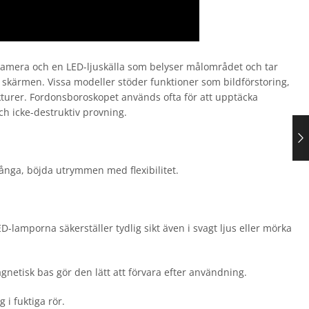
amera och en LED-ljuskälla som belyser målområdet och tar
 på skärmen. Vissa modeller stöder funktioner som bildförstoring,
rukturer. Fordonsboroskopet används ofta för att upptäcka
och icke-destruktiv provning.
rånga, böjda utrymmen med flexibilitet.
amporna säkerställer tydlig sikt även i svagt ljus eller mörka
netisk bas gör den lätt att förvara efter användning.
 i fuktiga rör.