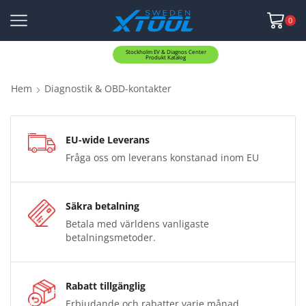
0
Stockholm EV & Diagnos Center
Produkt Katalog
Hem
Diagnostik & OBD-kontakter
EU-wide Leverans
Fråga oss om leverans konstanad inom EU
Säkra betalning
Betala med världens vanligaste
betalningsmetoder.
Rabatt tillgänglig
Erbjudande och rabatter varje månad