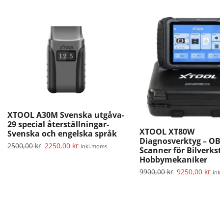
XTOOL A30M Svenska utgåva-
29 special återställningar-
XTOOL XT80W
Svenska och engelska språk
Diagnosverktyg – O
2500,00
kr
2250,00
kr
inkl.moms
Scanner för Bilverks
Hobbymekaniker
9900,00
kr
9250,00
kr
in