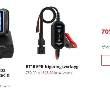
70
*
free
BT10 EPB-frigöringsverktyg
BD2
750,00
kr
625,00
kr
inkl.moms
tad &
kl.moms