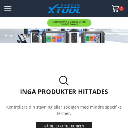
0
Stockholm EV & Diagnos Center
Produkt Katalog
Hem
Butik
Suzuki
INGA PRODUKTER HITTADES
Kontrollera din stavning eller sök igen med mindre specifika
termer.
GÅ TILLBAKA TILL BUTIKEN